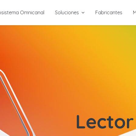
osistema Omnicanal
Soluciones
Fabricantes
M
Lector